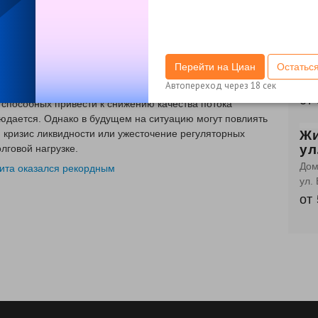
от
ищных кредитов, уровень одобрения ипотечных заявок
Жи
яти месяцев, рассказал директор по маркетингу НБКИ
пр
сохраняют консервативный подход к ипотечному
сда
Перейти на Циан
Остатьс
пр-
Автопереход через
18
сек
айшие месяцы уровень одобрения ипотечных заявок
от
 способных привести к снижению качества потока
юдается. Однако в будущем на ситуацию могут повлиять
 кризис ликвидности или ужесточение регуляторных
Жи
ул
лговой нагрузке.
Дом
дита оказался рекордным
ул.
от