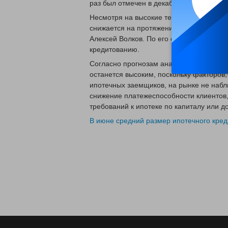
раз был отмечен в декабре 2018 года.
Несмотря на высокие темпы выдачи жил
снижается на протяжении последних дев
Алексей Волков. По его словам, банки 
кредитованию.
Согласно прогнозам аналитиков, в ближ
останется высоким, поскольку факторов,
ипотечных заемщиков, на рынке не набл
снижение платежеспособности клиентов,
требований к ипотеке по капиталу или до
В июне средний размер ипотечного кре