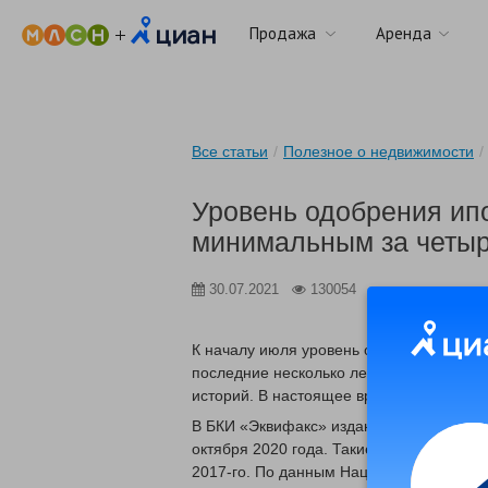
Продажа
Аренда
Все статьи
/
Полезное о недвижимости
/
Уровень одобрения ип
минимальным за четыр
30.07.2021
130054
К началу июля уровень одобрения заяво
последние несколько лет, пишет газета
историй. В настоящее время показатель 
В БКИ «Эквифакс» изданию рассказали, 
октября 2020 года. Такие низкие показ
2017-го. По данным Национального бюр