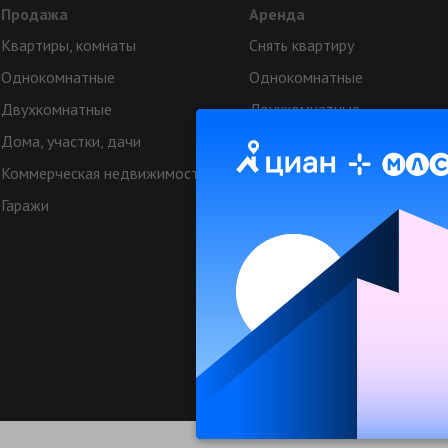
Продажа
Аренда
Квартиры, комнаты
Снять квартиру
Однокомнатные
Однокомнатные
Двухкомнатные
Двухкомнатные
Дома, участки, дачи
Аренда коттеджей
Коммерческая недвижимость
Квартиры посуточно
Гаражи
Коттеджи посуточно
Коммерческая недвижимост
Техподдерж
© МЛСН.ру - недвижимость