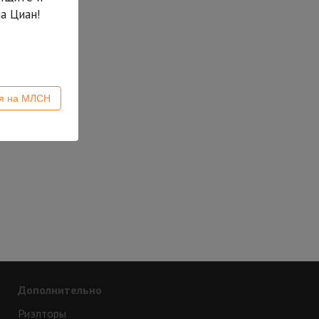
а Циан!
ся на МЛСН
Дополнительно
Риэлторы