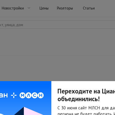
Новостройки
Цены
Риэлторы
Статьи
т, улица, дом
Переходите на Циан
объединились!
С 30 июня сайт МЛСН для да
региона не будет работать.