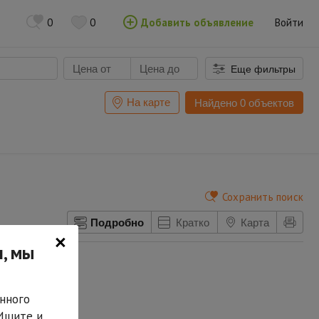
0
0
Добавить объявление
Войти
Еще фильтры
На карте
Найдено 0 объектов
Сохранить поиск
Подробно
Кратко
Карта
×
, мы
нного
 Ищите и