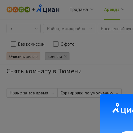
Продажа
Аренда
Населенный пунк
к
Район, микрорайон
Без комиссии
С фото
Очистить фильтр
комната
Снять комнату в Тюмени
Новые
Сортировка
за все время
по умолчанию